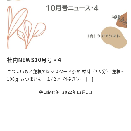
社内NEWS10月号・4
さつまいもと蓮根の粒マスタード炒め 材料（2人分） 蓮根…
100ｇ さつまいも…１/２本 粗挽きソー […]
谷口紀代美
2022年12月1日