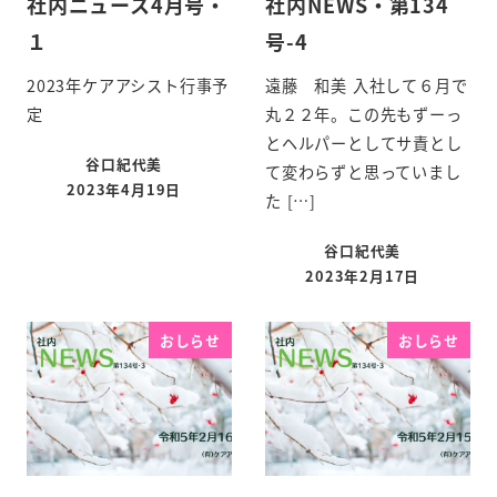
社内ニュース4月号・
社内NEWS・第134
１
号-4
2023年ケアアシスト行事予
遠藤 和美 入社して６月で
定
丸２２年。この先もずーっ
とヘルパーとしてサ責とし
谷口紀代美
て変わらずと思っていまし
2023年4月19日
た […]
谷口紀代美
2023年2月17日
おしらせ
おしらせ