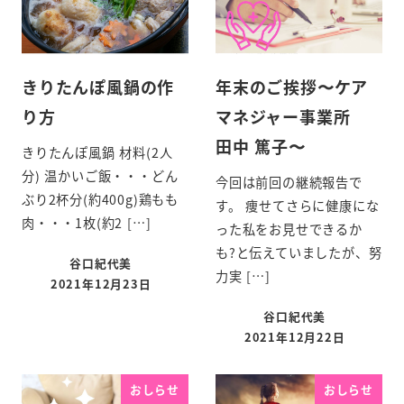
きりたんぽ風鍋の作
年末のご挨拶〜ケア
り方
マネジャー事業所
田中 篤子〜
きりたんぽ風鍋 材料(2人
分) 温かいご飯・・・どん
今回は前回の継続報告で
ぶり2杯分(約400g)鶏もも
す。 痩せてさらに健康にな
肉・・・1枚(約2 […]
った私をお見せできるか
も?と伝えていましたが、努
谷口紀代美
力実 […]
2021年12月23日
谷口紀代美
2021年12月22日
おしらせ
おしらせ