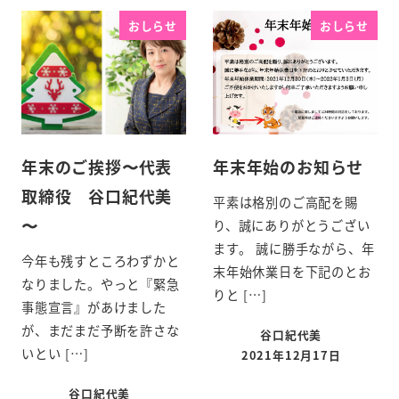
おしらせ
おしらせ
年末のご挨拶〜代表
年末年始のお知らせ
取締役 谷口紀代美
平素は格別のご高配を賜
〜
り、誠にありがとうござい
ます。 誠に勝手ながら、年
今年も残すところわずかと
末年始休業日を下記のとお
なりました。やっと『緊急
りと […]
事態宣言』があけました
が、まだまだ予断を許さな
谷口紀代美
いとい […]
2021年12月17日
谷口紀代美