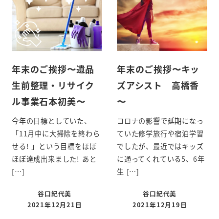
年末のご挨拶〜遺品
年末のご挨拶〜キッ
生前整理・リサイク
ズアシスト 高橋香
ル事業石本初美〜
〜
今年の目標としていた、
コロナの影響で延期になっ
「11月中に大掃除を終わら
ていた修学旅行や宿泊学習
せる! 」という目標をほぼ
でしたが、最近ではキッズ
ほぼ達成出来ました! あと
に通ってくれている5、6年
[…]
生 […]
谷口紀代美
谷口紀代美
2021年12月21日
2021年12月19日